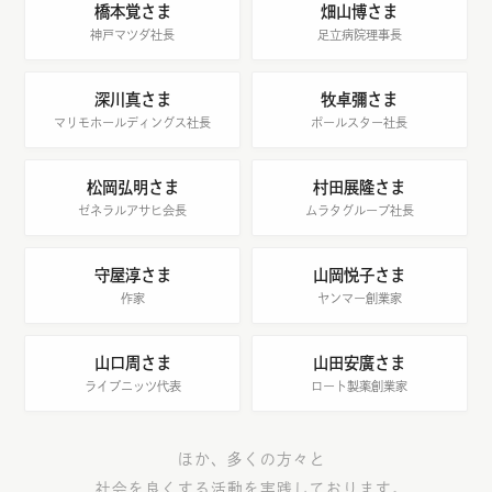
橋本覚さま
畑山博さま
神戸マツダ社長
足立病院理事長
深川真さま
牧卓彌さま
マリモホールディングス社長
ポールスター社長
松岡弘明さま
村田展隆さま
ゼネラルアサヒ会長
ムラタグループ社長
守屋淳さま
山岡悦子さま
作家
ヤンマー創業家
山口周さま
山田安廣さま
ライプニッツ代表
ロート製薬創業家
ほか、多くの方々と
社会を良くする活動を実践しております。