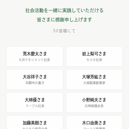
社会活動を一緒に実践していただける
皆さまに感謝申し上げます
50音順にて
荒木慶太さま
岩上梨可さま
KJRマネジメント社長
セルモ社長
大谷祥子さま
大塚芳紘さま
本願寺お裏方
大塚製薬創業家
大林優さま
小野純夫さま
マーブル社長
兵神装備会長
加藤英樹さま
木口由美さま
カリモク家具会長
ワールド創業家