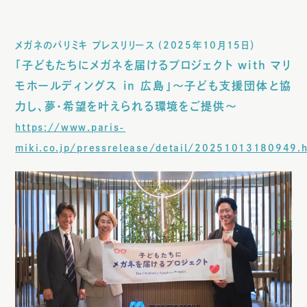
メガネのパリミキ プレスリリース (2025年10月15日）
「子どもたちにメガネを届けるプロジェクト with マリ
モホールディングス in 広島」
～子ども支援団体と協
力し、夢・希望を叶えられる環境をご提供～
https://www.paris-
miki.co.jp/pressrelease/detail/20251013180949.