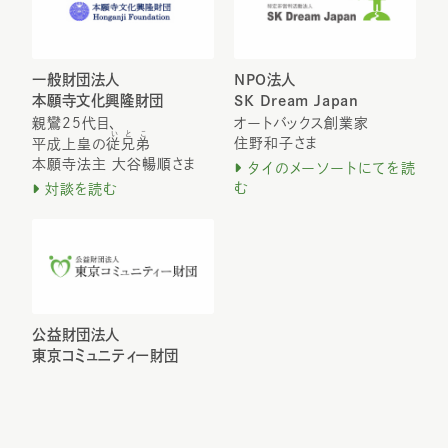
一般財団法人
NPO法人
本願寺文化興隆財団
SK Dream Japan
親鸞25代目、
オートバックス創業家
いとこ
住野和子さま
平成上皇の
従兄弟
本願寺法主 大谷暢順さま
タイのメーソートにてを読
む
対談を読む
公益財団法人
東京コミュニティー財団