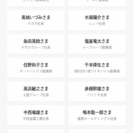
髙城いづみさま
木南陽介さま
タカギ社長
レノバ社長
粂田晃稔さま
塩釜竜太さま
ヤサカグループ社長
イーグルーブ創業者
住野和子さま
千本倖生さま
オートバックス創業家
現KDDI/現ワイモバイル創業者
高浜敏之さま
多根幹雄さま
土屋グループ社長
パリミキ会長
中西竜雄さま
鳴本聡一郎さま
中西金属工業社長
極東ホールディングス社長