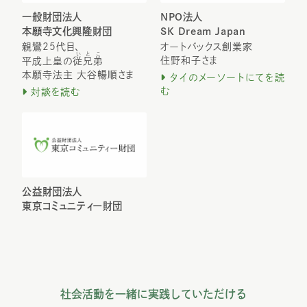
一般財団法人
NPO法人
本願寺文化興隆財団
SK Dream Japan
親鸞25代目、
オートバックス創業家
いとこ
住野和子さま
平成上皇の
従兄弟
本願寺法主 大谷暢順さま
タイのメーソートにてを読
む
対談を読む
公益財団法人
東京コミュニティー財団
社会活動を一緒に実践していただける