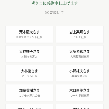
皆さまに感謝申し上げます
50音順にて
荒木慶太さま
岩上梨可さま
KJRマネジメント社長
セルモ社長
大谷祥子さま
大塚芳紘さま
本願寺お裏方
大塚製薬創業家
大林優さま
小野純夫さま
マーブル社長
兵神装備会長
加藤英樹さま
木口由美さま
カリモク家具会長
ワールド創業家