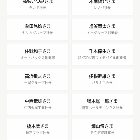
髙城いづみさま
木南陽介さま
タカギ社長
レノバ社長
粂田晃稔さま
塩釜竜太さま
ヤサカグループ社長
イーグルーブ創業者
住野和子さま
千本倖生さま
オートバックス創業家
現KDDI/現ワイモバイル創業者
高浜敏之さま
多根幹雄さま
土屋グループ社長
パリミキ会長
中西竜雄さま
鳴本聡一郎さま
中西金属工業社長
極東ホールディングス社長
橋本覚さま
畑山博さま
神戸マツダ社長
足立病院理事長