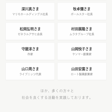
深川真さま
牧卓彌さま
マリモホールディングス社長
ポールスター社長
松岡弘明さま
村田展隆さま
ゼネラルアサヒ会長
ムラタグループ社長
守屋淳さま
山岡悦子さま
作家
ヤンマー創業家
山口周さま
山田安廣さま
ライプニッツ代表
ロート製薬創業家
ほか、多くの方々と
社会を良くする活動を実践しております。